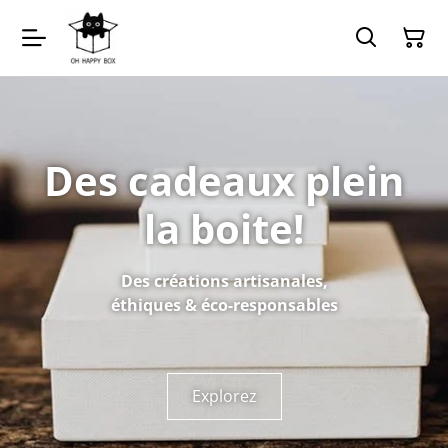
Des cadeaux plein
la boite!
Des créations artisanales,
éthiques & éco-responsables
Explorez