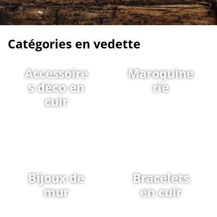
Catégories en vedette
Accessoire
Maroquine
s déco en
rie
cuir
Bijoux de
Bracelets
mur
en cuir