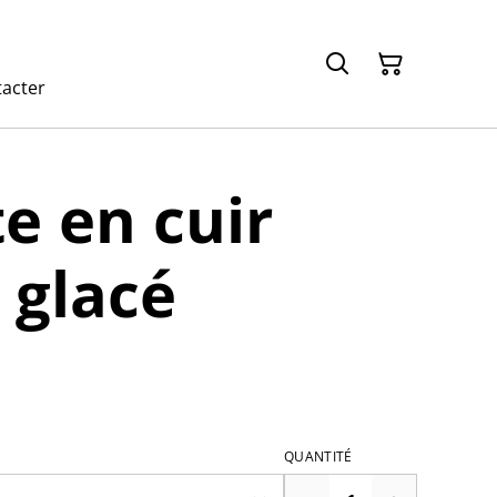
acter
e en cuir
 glacé
QUANTITÉ