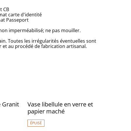
at CB
at carte d'identité
mat Passeport
 non imperméabilisé; ne pas mouiller.
ain. Toutes les irrégularités éventuelles sont
r et au procédé de fabrication artisanal.
 Granit
Vase libellule en verre et
papier maché
ÉPUISÉ